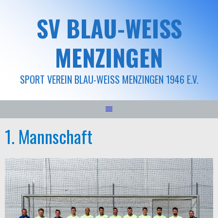
Springe
SV BLAU-WEISS M
zum
Inhalt
ENZINGEN
SPORT VEREIN BLAU-WEISS MENZINGEN 1946 E.V.
1. Mannschaft